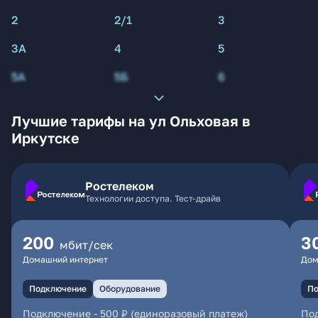
2
2/1
3
3А
4
5
5А
5Б
6
Лучшие тарифы на ул Ольховая в
Иркутске
Ростелеком
Технологии доступа. Тест-драйв
200
3
мбит/сек
Домашний интернет
Дом
Подключение
Оборудование
По
Подключение
-
500 ₽ (единоразовый платеж)
По