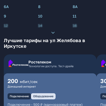
6А
8
8А
9
10
11
12
14
16
Лучшие тарифы на ул Желябова в
Иркутске
Ростелеком
Технологии доступа. Тест-драйв
200
3
мбит/сек
Домашний интернет
Дом
Подключение
Оборудование
По
Подключение
-
500 ₽ (единоразовый платеж)
По