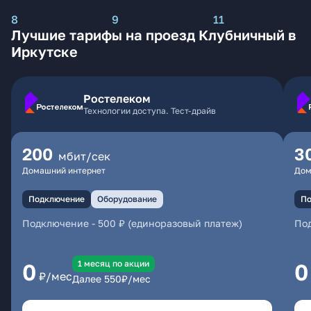
8
9
11
Лучшие тарифы на проезд Клубничный в
Иркутске
Ростелеком
Технологии доступа. Тест-драйв
200
3
мбит/сек
Домашний интернет
Дом
Подключение
Оборудование
По
Подключение
-
500 ₽ (единоразовый платеж)
По
1 месяц по акции
0
0
₽/мес
Далее
550
₽/мес