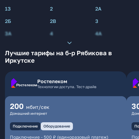
1З
2
2А
2Б
2В
3
3А
4
4А
Лучшие тарифы на б-р Рябикова в
Иркутске
Ростелеком
Технологии доступа. Тест-драйв
200
3
мбит/сек
Домашний интернет
Дом
Подключение
Оборудование
По
Подключение
-
500 ₽ (единоразовый платеж)
По