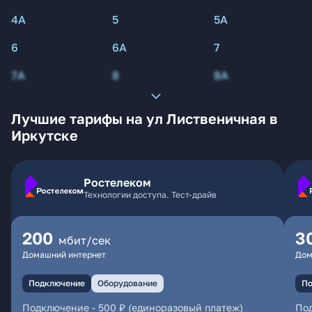
4А
5
5А
6
6А
7
7А
8
8А
Лучшие тарифы на ул Лиственичная в
Иркутске
Ростелеком
Технологии доступа. Тест-драйв
200
3
мбит/сек
Домашний интернет
Дом
Подключение
Оборудование
По
Подключение
-
500 ₽ (единоразовый платеж)
По