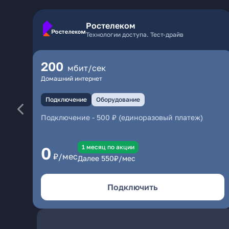
Ростелеком
Технологии доступа. Тест-драйв
200
мбит/сек
Домашний интернет
Подключение
Оборудование
Подключение
-
500 ₽ (единоразовый платеж)
1 месяц по акции
0
₽/мес
Далее
550
₽/мес
Подключить