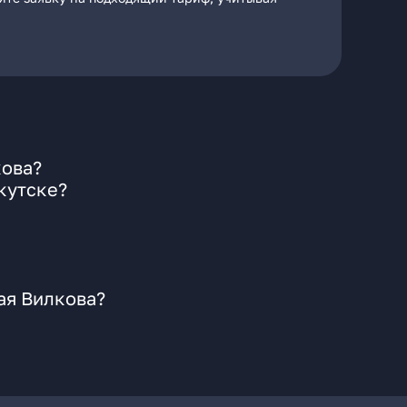
кова?
кутске?
ая Вилкова?