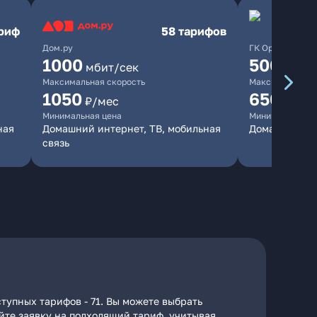
ариф
58 тарифов
Дом.ру
ГК Орион
1000
500
мбит/сек
мбит/
Максимальная скорость
Максимальная 
1050
650
₽/мес
₽/мес
Минимальная цена
Минимальная ц
ная
Домашний интернет, ТВ, мобильная
Домашний ин
связь
тупных тарифов - 71. Вы можете выбрать
айте заявку на подходящий тариф, учитывая