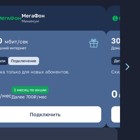
МегаФон
Минимум
0
300
мбит/сек
мбит
шний интернет
Домашний инте
али
Подключение
Детали
Под
ка только для новых абонентов.
Скидка тольк
1 месяц по акции
1
0
/мес
₽/мес
Далее
700
₽/мес
Да
Подключить