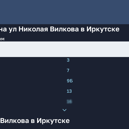
на ул Николая Вилкова в Иркутске
ом
3
7
9Б
13
16
 Вилкова в Иркутске