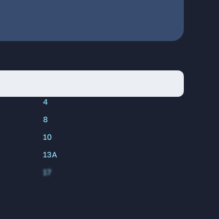
4
8
10
13А
17