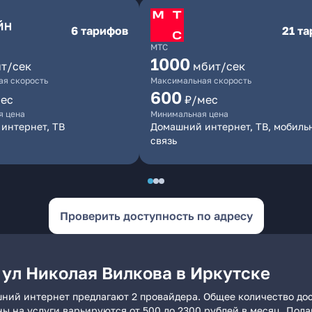
6 тарифов
21 т
МТС
1000
т/сек
мбит/сек
я скорость
Максимальная скорость
600
ес
₽/мес
я цена
Минимальная цена
интернет, ТВ
Домашний интернет, ТВ, мобиль
связь
Проверить доступность по адресу
 ул Николая Вилкова в Иркутске
шний интернет предлагают 2 провайдера. Общее количество дос
ны на услуги варьируются от 500 до 2300 рублей в месяц. Под