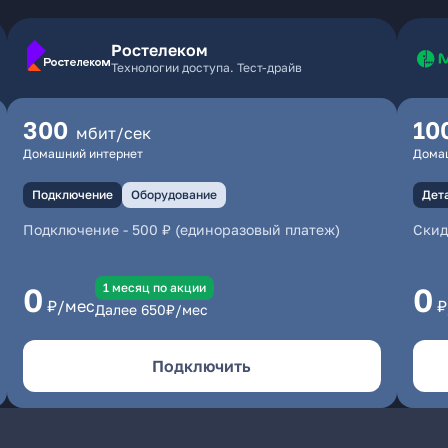
Ростелеком
Технологии доступа. Тест-драйв
300
10
мбит/сек
Домашний интернет
Дома
Подключение
Оборудование
Дет
Подключение
-
500 ₽ (единоразовый платеж)
Скид
1 месяц по акции
0
0
₽/мес
₽
Далее
650
₽/мес
Подключить