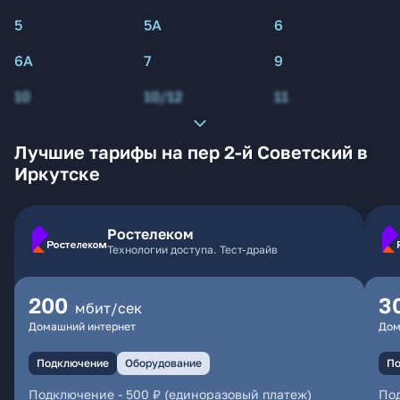
5
5А
6
6А
7
9
10
10/12
11
Лучшие тарифы на пер 2-й Советский в
Иркутске
Ростелеком
Технологии доступа. Тест-драйв
200
3
мбит/сек
Домашний интернет
Дом
Подключение
Оборудование
По
Подключение
-
500 ₽ (единоразовый платеж)
По