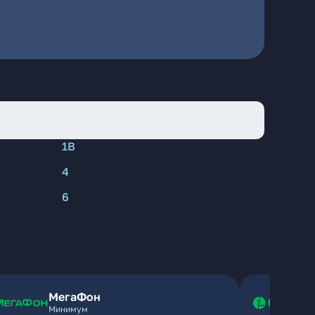
1В
4
6
МегаФон
Минимум