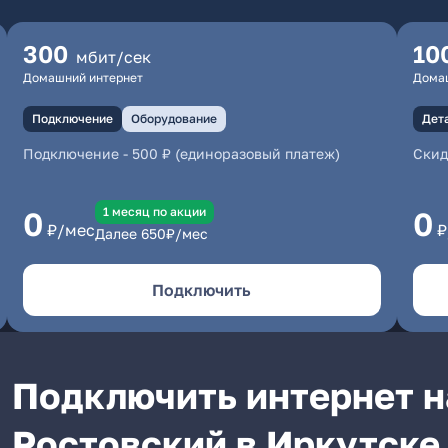
300
10
мбит/сек
Домашний интернет
Дома
Подключение
Оборудование
Дет
Подключение
-
500 ₽ (единоразовый платеж)
Скид
1 месяц по акции
0
0
₽/мес
₽
Далее
650
₽/мес
Подключить
Подключить интернет н
Ростовский в Иркутске