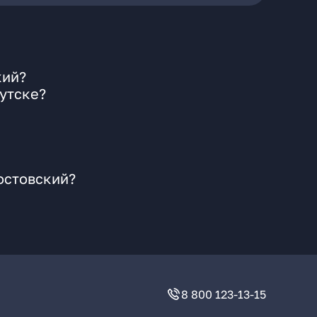
кий?
утске?
остовский?
8 800 123-13-15