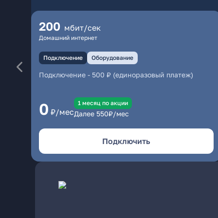
200
мбит/сек
Домашний интернет
Подключение
Оборудование
Подключение
-
500 ₽ (единоразовый платеж)
1 месяц по акции
0
₽/мес
Далее
550
₽/мес
Подключить