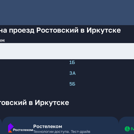
на проезд Ростовский в Иркутске
ом
1Б
3А
5Б
товский в Иркутске
Ростелеком
Технологии доступа. Тест-драйв