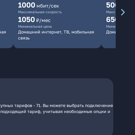
1000
500
мбит/сек
мбит/
Максимальная скорость
Максимальная 
1050
650
₽/мес
₽/мес
Минимальная цена
Минимальная ц
ная
Домашний интернет, ТВ, мобильная
Домашний ин
связь
тупных тарифов - 71. Вы можете выбрать подключение
на подходящий тариф, учитывая необходимые опции и