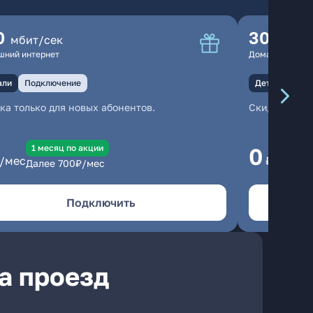
0
300
мбит/сек
мбит
шний интернет
Домашний инте
али
Подключение
Детали
Под
ка только для новых абонентов.
Скидка тольк
1 месяц по акции
1
0
/мес
₽/мес
Далее
700
₽/мес
Да
Подключить
а проезд