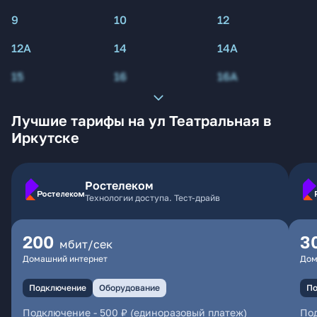
9
10
12
12А
14
14А
15
16
16А
Лучшие тарифы на ул Театральная в
Иркутске
Ростелеком
Технологии доступа. Тест-драйв
200
3
мбит/сек
Домашний интернет
Дом
Подключение
Оборудование
По
Подключение
-
500 ₽ (единоразовый платеж)
По