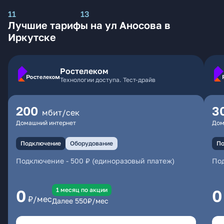
11
13
Лучшие тарифы на ул Аносова в
Иркутске
Ростелеком
Технологии доступа. Тест-драйв
200
3
мбит/сек
Домашний интернет
Дом
Подключение
Оборудование
По
Подключение
-
500 ₽ (единоразовый платеж)
По
1 месяц по акции
0
0
₽/мес
Далее
550
₽/мес