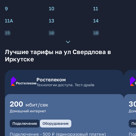
9
10
11
11А
13
14
15
16
18
Лучшие тарифы на ул Свердлова в
Иркутске
Ростелеком
Технологии доступа. Тест-драйв
200
3
мбит/сек
Домашний интернет
Дом
Подключение
Оборудование
По
Подключение
-
500 ₽ (единоразовый платеж)
По