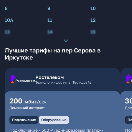
8
9
10
10А
11
12
13
14
15
Лучшие тарифы на пер Серова в
Иркутске
Ростелеком
Технологии доступа. Тест-драйв
200
3
мбит/сек
Домашний интернет
Дом
Подключение
Оборудование
По
Подключение
-
500 ₽ (единоразовый платеж)
По