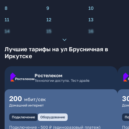
8
9
10
11
12
13
14
15
16
Лучшие тарифы на ул Брусничная в
Иркутске
Ростелеком
Технологии доступа. Тест-драйв
200
3
мбит/сек
Домашний интернет
Дом
Подключение
Оборудование
По
Подключение
-
500 ₽ (единоразовый платеж)
По