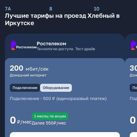
7А
8
10
Лучшие тарифы на проезд Хлебный в
Иркутске
Ростелеком
Технологии доступа. Тест-драйв
200
3
мбит/сек
Домашний интернет
Дом
Подключение
Оборудование
По
Подключение
-
500 ₽ (единоразовый платеж)
По
1 месяц по акции
0
0
₽/мес
Далее
550
₽/мес