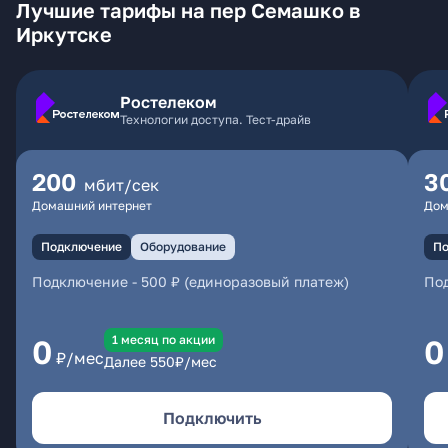
Лучшие тарифы на пер Семашко в
Иркутске
Ростелеком
Технологии доступа. Тест-драйв
200
3
мбит/сек
Домашний интернет
Дом
Подключение
Оборудование
По
Подключение
-
500 ₽ (единоразовый платеж)
По
1 месяц по акции
0
0
₽/мес
Далее
550
₽/мес
Подключить