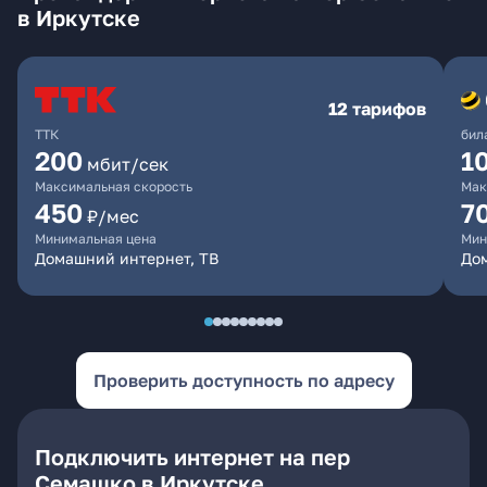
в Иркутске
12 тарифов
ТТК
бил
200
1
мбит/сек
Максимальная скорость
Мак
450
7
₽/мес
Минимальная цена
Мин
Домашний интернет, ТВ
До
Проверить доступность по адресу
Подключить интернет на пер
Семашко в Иркутске