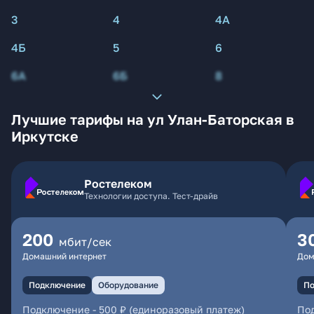
3
4
4А
4Б
5
6
6А
6Б
8
Лучшие тарифы на ул Улан-Баторская в
Иркутске
Ростелеком
Технологии доступа. Тест-драйв
200
3
мбит/сек
Домашний интернет
Дом
Подключение
Оборудование
По
Подключение
-
500 ₽ (единоразовый платеж)
По