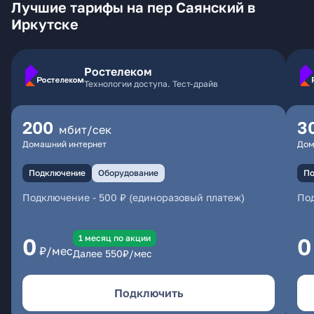
Лучшие тарифы на пер Саянский в
Иркутске
Ростелеком
Технологии доступа. Тест-драйв
200
3
мбит/сек
Домашний интернет
Дом
Подключение
Оборудование
По
Подключение
-
500 ₽ (единоразовый платеж)
По
1 месяц по акции
0
0
₽/мес
Далее
550
₽/мес
Подключить