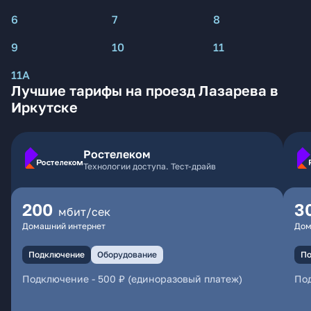
6
7
8
9
10
11
11А
Лучшие тарифы на проезд Лазарева в
Иркутске
Ростелеком
Технологии доступа. Тест-драйв
200
3
мбит/сек
Домашний интернет
Дом
Подключение
Оборудование
По
Подключение
-
500 ₽ (единоразовый платеж)
По