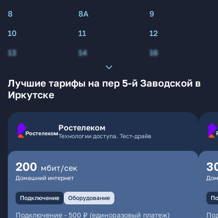
8
8А
9
10
11
12
13
14
16
Лучшие тарифы на пер 5-й Заводской в
Иркутске
Ростелеком
Технологии доступа. Тест-драйв
200
3
мбит/сек
Домашний интернет
Дом
Подключение
Оборудование
По
Подключение
-
500 ₽ (единоразовый платеж)
По