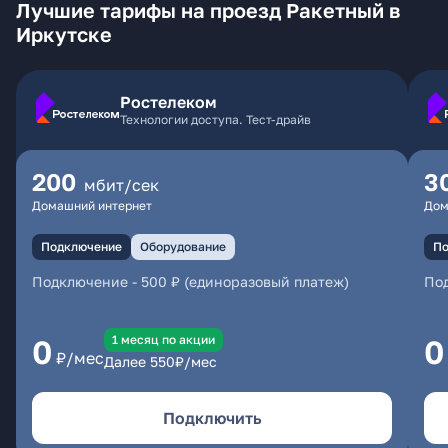
Лучшие тарифы на проезд Ракетный в
Иркутске
Ростелеком
Технологии доступа. Тест-драйв
200
3
мбит/сек
Домашний интернет
Дом
Подключение
Оборудование
По
Подключение
-
500 ₽ (единоразовый платеж)
По
1 месяц по акции
0
0
₽/мес
Далее
550
₽/мес
Подключить