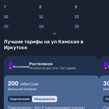
7
8
9
10
11
12
13
14
15
Лучшие тарифы на ул Камская в
Иркутске
Ростелеком
Технологии доступа. Тест-драйв
200
3
мбит/сек
Домашний интернет
Дом
Подключение
Оборудование
По
Подключение
-
500 ₽ (единоразовый платеж)
По