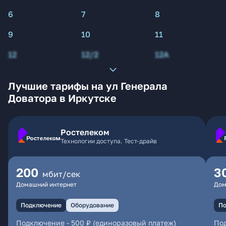
6
7
8
9
10
11
12
12/2
12А
Лучшие тарифы на ул Генерала
Доватора в Иркутске
Ростелеком
Технологии доступа. Тест-драйв
200
3
мбит/сек
Домашний интернет
Дом
Подключение
Оборудование
По
Подключение
-
500 ₽ (единоразовый платеж)
По