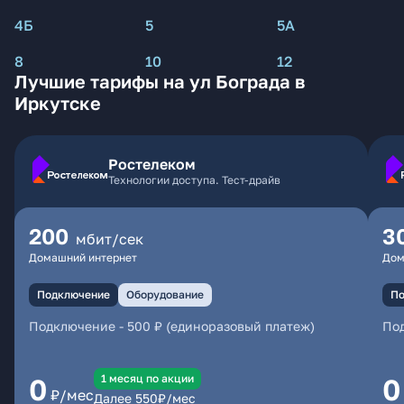
4Б
5
5А
8
10
12
Лучшие тарифы на ул Бограда в
Иркутске
Ростелеком
Технологии доступа. Тест-драйв
200
3
мбит/сек
Домашний интернет
Дом
Подключение
Оборудование
По
Подключение
-
500 ₽ (единоразовый платеж)
По
1 месяц по акции
0
0
₽/мес
Далее
550
₽/мес