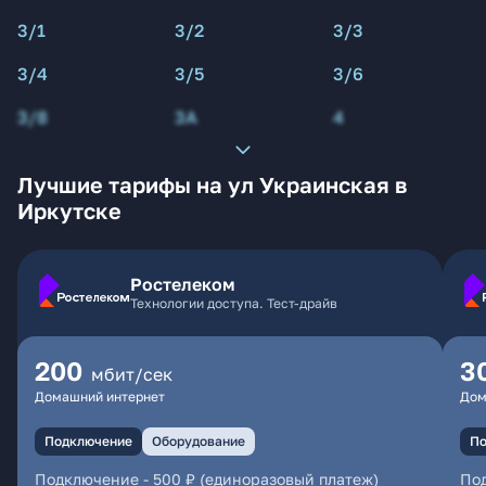
3/1
3/2
3/3
3/4
3/5
3/6
3/8
3А
4
Лучшие тарифы на ул Украинская в
Иркутске
Ростелеком
Технологии доступа. Тест-драйв
200
3
мбит/сек
Домашний интернет
Дом
Подключение
Оборудование
По
Подключение
-
500 ₽ (единоразовый платеж)
По