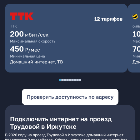
12 тарифов
ТТК
бил
200
1
мбит/сек
Максимальная скорость
Мак
450
7
₽/мес
Минимальная цена
Мин
Домашний интернет, ТВ
До
Проверить доступность по адресу
Подключить интернет на проезд
Трудовой в Иркутске
В 2026 году на проезд Трудовой в Иркутске домашний интернет
предлагают 3 провайдера. Общее количество доступных тарифов -