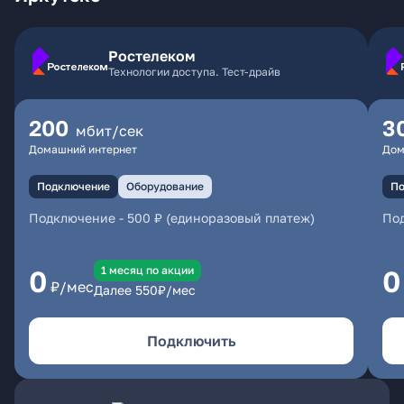
Ростелеком
Технологии доступа. Тест-драйв
200
3
мбит/сек
Домашний интернет
Дом
Подключение
Оборудование
По
Подключение
-
500 ₽ (единоразовый платеж)
По
1 месяц по акции
0
0
₽/мес
Далее
550
₽/мес
Подключить