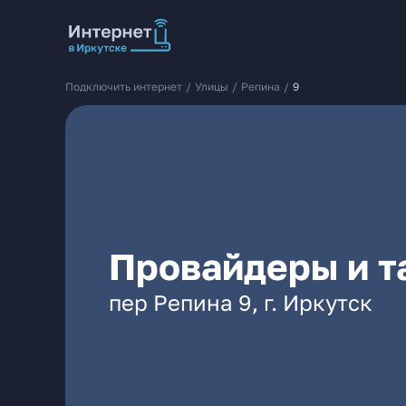
Подключить интернет
/
Улицы
/
Репина
/
9
Провайдеры и т
пер Репина 9, г. Иркутск