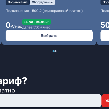
Подключение
Оборудование
Под
Подключение
-
500 ₽ (единоразовый платеж)
Под
1 месяц по акции
0
5
₽/мес
Далее
550
₽/мес
Выбрать
ариф?
латно
Ж