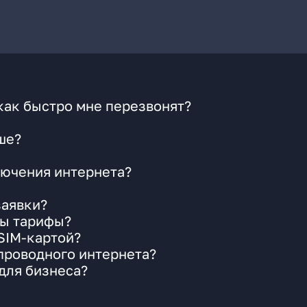
как быстро мне перезвонят?
ше?
ючения интернета?
заявки?
ны тарифы?
 SIM-картой?
 проводного интернета?
для бизнеса?