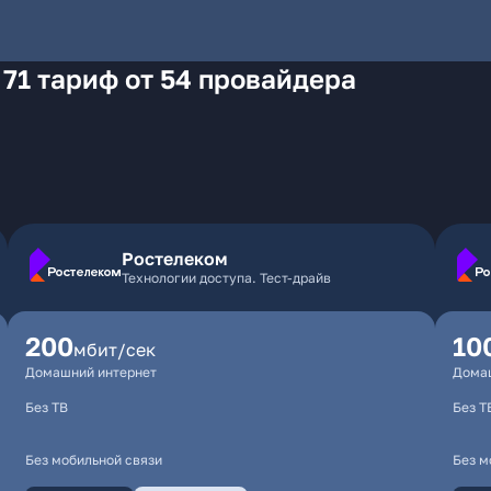
 71 тариф от 54 провайдера
Ростелеком
Технологии доступа. Тест-драйв
200
10
мбит/сек
Домашний интернет
Дома
Без ТВ
Без Т
Без мобильной связи
Без м