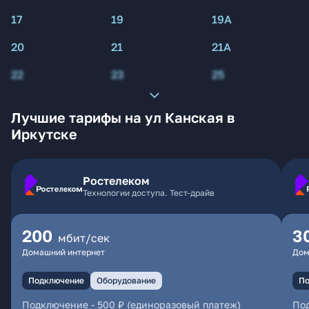
17
19
19А
20
21
21А
22
23
25
Лучшие тарифы на ул Канская в
Иркутске
Ростелеком
Технологии доступа. Тест-драйв
200
3
мбит/сек
Домашний интернет
Дом
Подключение
Оборудование
По
Подключение
-
500 ₽ (единоразовый платеж)
По