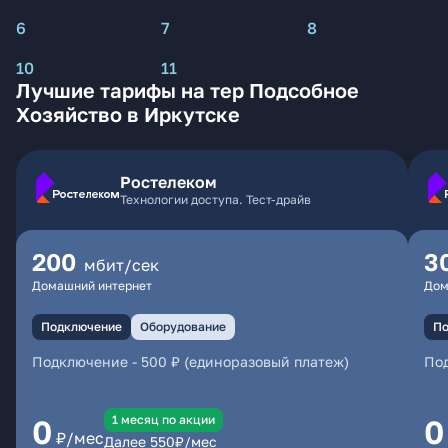
6
7
8
10
11
Лучшие тарифы на тер Подсобное
Хозяйство в Иркутске
Ростелеком
Технологии доступа. Тест-драйв
200
3
мбит/сек
Домашний интернет
Дом
Подключение
Оборудование
По
Подключение
-
500 ₽ (единоразовый платеж)
По
1 месяц по акции
0
0
₽/мес
Далее
550
₽/мес