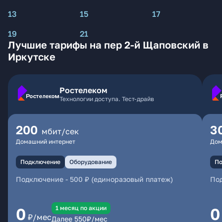
13
15
17
19
21
Лучшие тарифы на пер 2-й Щаповский в
Иркутске
Ростелеком
Технологии доступа. Тест-драйв
200
3
мбит/сек
Домашний интернет
Дом
Подключение
Оборудование
По
Подключение
-
500 ₽ (единоразовый платеж)
По
1 месяц по акции
0
0
₽/мес
Далее
550
₽/мес