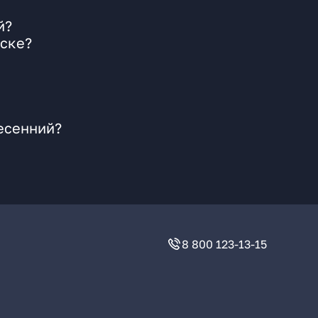
й?
тске?
есенний?
8 800 123-13-15