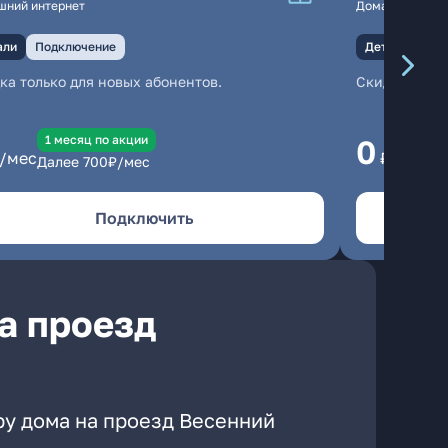
шний интернет
Домашний инте
али
Подключение
Детали
Под
ка только для новых абонентов.
Скидка тольк
1 месяц по акции
1
0
/мес
₽/мес
Далее
700
₽/мес
Да
Подключить
а проезд
ру дома на проезд Весенний