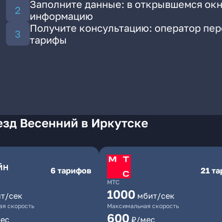
Заполните данные: в открывшемся окн
информацию
Получите консультацию: оператор пе
тарифы
езд Весенний в Иркутске
6 тарифов
21 т
МТС
1000
т/сек
мбит/сек
я скорость
Максимальная скорость
600
ес
₽/мес