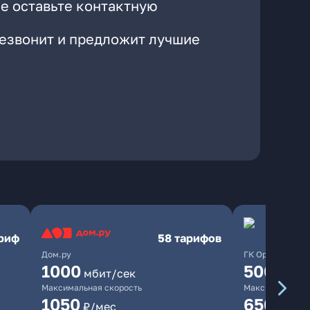
е оставьте контактную
резвонит и предложит лучшие
ариф
58 тарифов
Дом.ру
ГК Орион
1000
500
мбит/сек
мбит/
Максимальная скорость
Максимальная 
1050
650
₽/мес
₽/мес