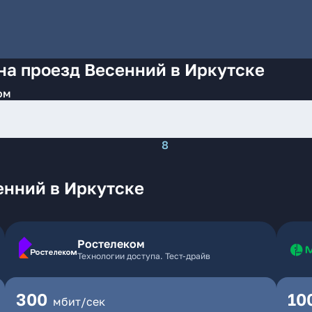
на проезд Весенний в Иркутске
ом
8
енний в Иркутске
Ростелеком
Технологии доступа. Тест-драйв
300
10
мбит/сек