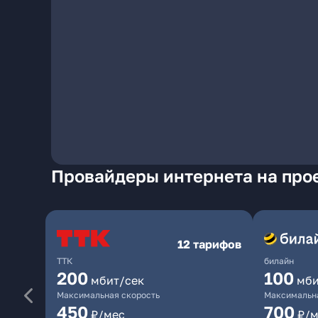
Провайдеры интернета на про
12 тарифов
ТТК
билайн
200
100
мбит/сек
мби
Максимальная скорость
Максимальна
450
700
₽/мес
₽/м