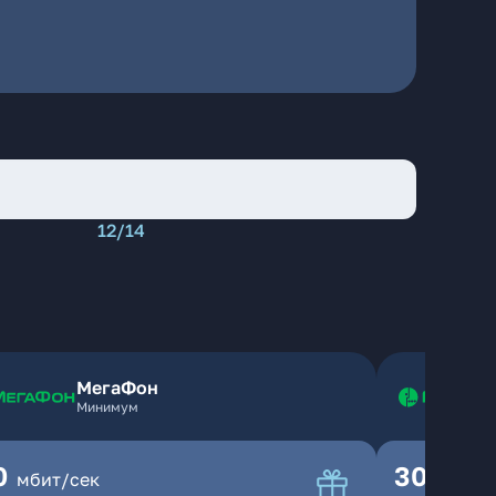
12/14
МегаФон
Минимум
0
300
мбит/сек
мбит