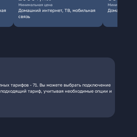
Минимальная цена
Минимальная ц
ная
Домашний интернет, ТВ, мобильная
Домашний ин
связь
пных тарифов - 71. Вы можете выбрать подключение
на подходящий тариф, учитывая необходимые опции и