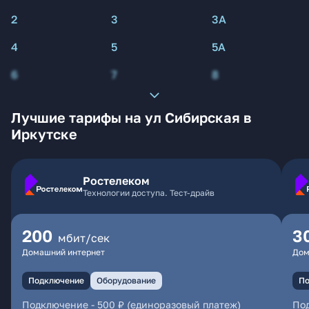
2
3
3А
4
5
5А
6
7
8
Лучшие тарифы на ул Сибирская в
Иркутске
Ростелеком
Технологии доступа. Тест-драйв
200
3
мбит/сек
Домашний интернет
Дом
Подключение
Оборудование
По
Подключение
-
500 ₽ (единоразовый платеж)
По