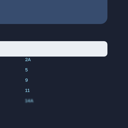
2А
5
9
11
14А