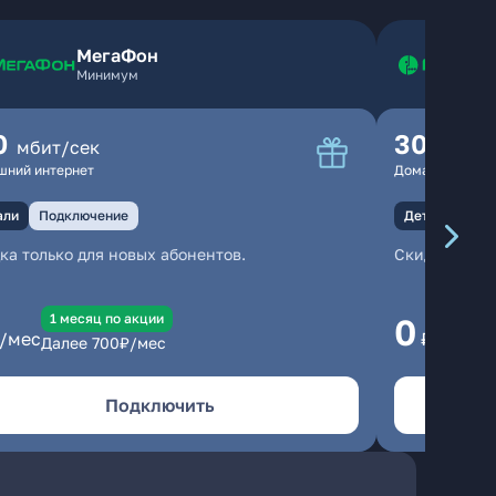
МегаФон
Минимум
0
300
мбит/сек
мбит
шний интернет
Домашний инте
али
Подключение
Детали
Под
ка только для новых абонентов.
Скидка тольк
1 месяц по акции
1
0
/мес
₽/мес
Далее
700
₽/мес
Да
Подключить