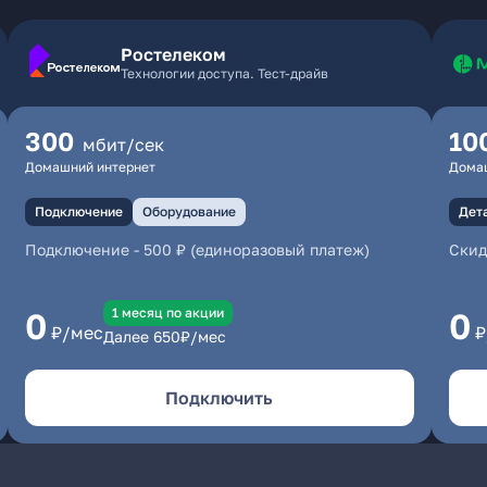
Ростелеком
Технологии доступа. Тест-драйв
300
10
мбит/сек
Домашний интернет
Дома
Подключение
Оборудование
Дет
Подключение
-
500 ₽ (единоразовый платеж)
Скид
1 месяц по акции
0
0
₽/мес
₽
Далее
650
₽/мес
Подключить