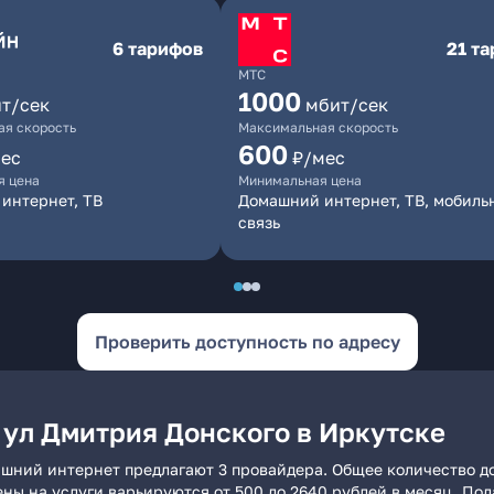
6 тарифов
21 т
МТС
1000
т/сек
мбит/сек
я скорость
Максимальная скорость
600
ес
₽/мес
я цена
Минимальная цена
интернет, ТВ
Домашний интернет, ТВ, мобиль
связь
Проверить доступность по адресу
 ул Дмитрия Донского в Иркутске
ашний интернет предлагают 3 провайдера. Общее количество до
ены на услуги варьируются от 500 до 2640 рублей в месяц. По