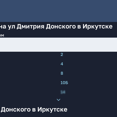
на ул Дмитрия Донского в Иркутске
ом
2
4
8
10Б
14
 Донского в Иркутске