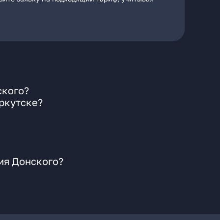
ского?
ркутске?
ия Донского?