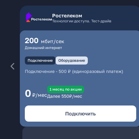
Ростелеком
Технологии доступа. Тест-драйв
200
мбит/сек
Домашний интернет
Подключение
Оборудование
Подключение
-
500 ₽ (единоразовый платеж)
1 месяц по акции
0
₽/мес
Далее
550
₽/мес
Подключить