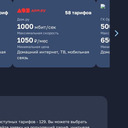
ариф
58 тарифов
Дом.ру
ГК Орион
1000
500
мбит/сек
мбит/
Максимальная скорость
Максимальная 
1050
650
₽/мес
₽/мес
Минимальная цена
Минимальная ц
ная
Домашний интернет, ТВ, мобильная
Домашний ин
связь
ступных тарифов - 129. Вы можете выбрать
дайте заявку на подходящий тариф, учитывая