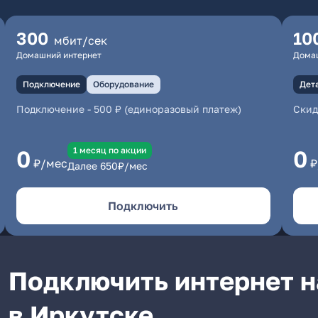
300
10
мбит/сек
Домашний интернет
Дома
Подключение
Оборудование
Дет
Подключение
-
500 ₽ (единоразовый платеж)
Скид
1 месяц по акции
0
0
₽/мес
₽
Далее
650
₽/мес
Подключить
Подключить интернет н
в Иркутске