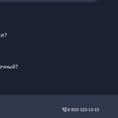
ке?
нечный?
8 800 123-13-15