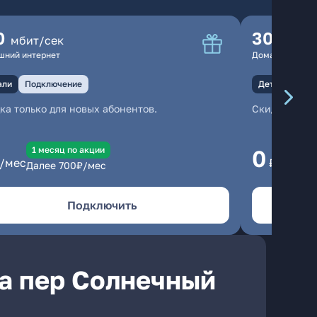
0
300
мбит/сек
мбит
шний интернет
Домашний инте
али
Подключение
Детали
Под
ка только для новых абонентов.
Скидка тольк
1 месяц по акции
1
0
/мес
₽/мес
Далее
700
₽/мес
Да
Подключить
а пер Солнечный