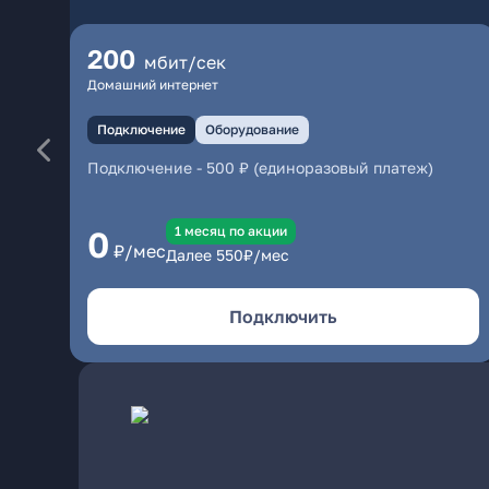
200
мбит/сек
Домашний интернет
Подключение
Оборудование
Подключение
-
500 ₽ (единоразовый платеж)
1 месяц по акции
0
₽/мес
Далее
550
₽/мес
Подключить