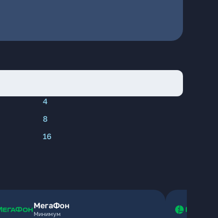
4
8
16
МегаФон
Минимум