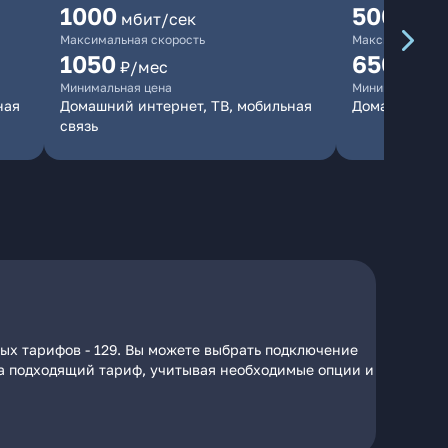
1000
500
мбит/сек
мбит/
Максимальная скорость
Максимальная 
1050
650
₽/мес
₽/мес
Минимальная цена
Минимальная ц
ная
Домашний интернет, ТВ, мобильная
Домашний ин
связь
ых тарифов - 129. Вы можете выбрать подключение
 на подходящий тариф, учитывая необходимые опции и