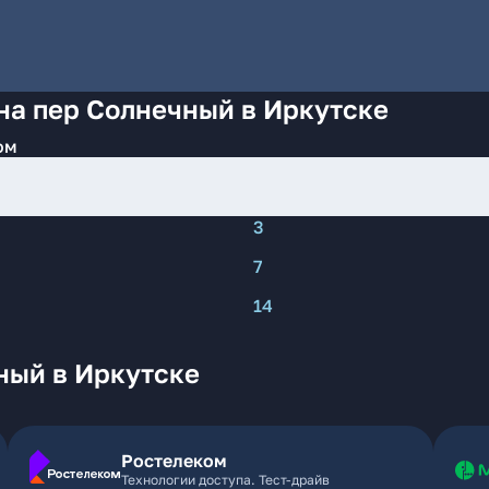
на пер Солнечный в Иркутске
ом
3
7
14
ный в Иркутске
Ростелеком
Технологии доступа. Тест-драйв