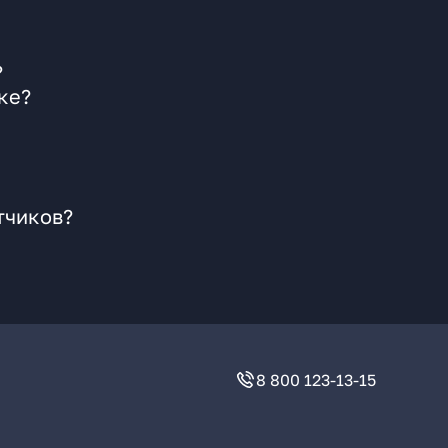
?
ке?
тчиков?
8 800 123-13-15