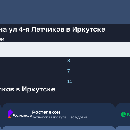
а ул 4-я Летчиков в Иркутске
ом
3
7
11
иков в Иркутске
Ростелеком
Технологии доступа. Тест-драйв