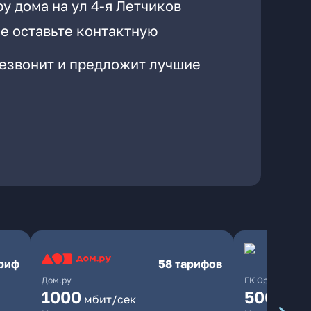
у дома на ул 4-я Летчиков
е оставьте контактную
резвонит и предложит лучшие
ариф
58 тарифов
Дом.ру
ГК Орион
1000
500
мбит/сек
мбит/