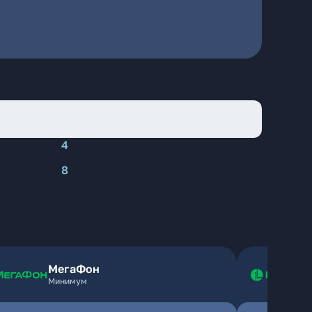
4
8
МегаФон
Минимум