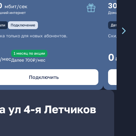
0
300
мбит/сек
мбит
шний интернет
Домашний инте
али
Подключение
Детали
Под
ка только для новых абонентов.
Скидка тольк
1 месяц по акции
1
0
/мес
₽/мес
Далее
700
₽/мес
Да
Подключить
 ул 4-я Летчиков