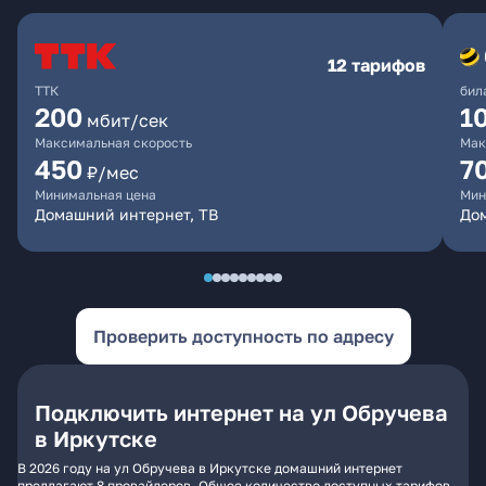
12 тарифов
ТТК
бил
200
1
мбит/сек
Максимальная скорость
Мак
450
7
₽/мес
Минимальная цена
Мин
Домашний интернет, ТВ
До
Проверить доступность по адресу
Подключить интернет на ул Обручева
в Иркутске
В 2026 году на ул Обручева в Иркутске домашний интернет
предлагают 8 провайдеров. Общее количество доступных тарифов -