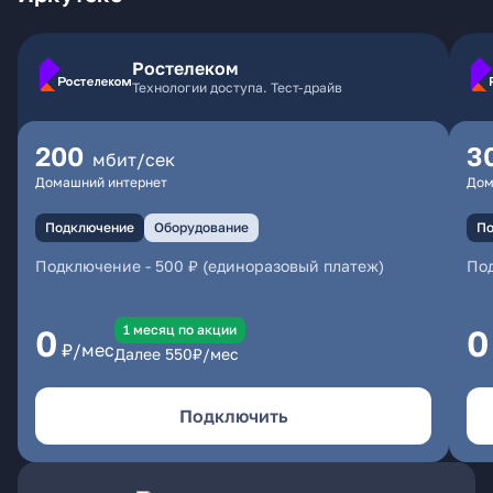
Ростелеком
Технологии доступа. Тест-драйв
200
3
мбит/сек
Домашний интернет
Дом
Подключение
Оборудование
По
Подключение
-
500 ₽ (единоразовый платеж)
По
1 месяц по акции
0
0
₽/мес
Далее
550
₽/мес
Подключить