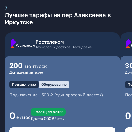
7
Лучшие тарифы на пер Алексеева в
Иркутске
Ростелеком
Технологии доступа. Тест-драйв
200
3
мбит/сек
Домашний интернет
Дом
Подключение
Оборудование
По
Подключение
-
500 ₽ (единоразовый платеж)
По
1 месяц по акции
0
0
₽/мес
Далее
550
₽/мес