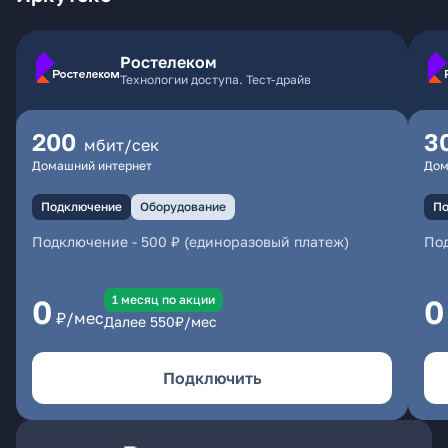
Ростелеком
Технологии доступа. Тест-драйв
200
3
мбит/сек
Домашний интернет
Дом
Подключение
Оборудование
По
Подключение
-
500 ₽ (единоразовый платеж)
По
1 месяц по акции
0
0
₽/мес
Далее
550
₽/мес
Подключить