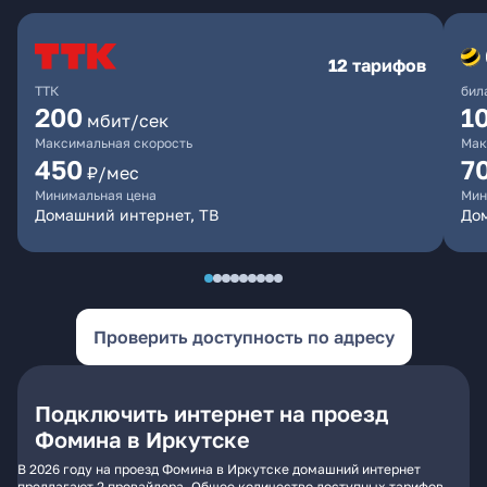
12 тарифов
ТТК
бил
200
1
мбит/сек
Максимальная скорость
Мак
450
7
₽/мес
Минимальная цена
Мин
Домашний интернет, ТВ
До
Проверить доступность по адресу
Подключить интернет на проезд
Фомина в Иркутске
В 2026 году на проезд Фомина в Иркутске домашний интернет
предлагают 2 провайдера. Общее количество доступных тарифов -