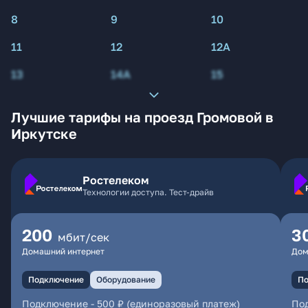
8
9
10
11
12
12А
13
14А
15
Лучшие тарифы на проезд Громовой в
Иркутске
Ростелеком
Технологии доступа. Тест-драйв
200
3
мбит/сек
Домашний интернет
Дом
Подключение
Оборудование
По
Подключение
-
500 ₽ (единоразовый платеж)
По