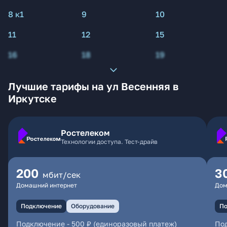
8 к1
9
10
11
12
15
16
18
19
Лучшие тарифы на ул Весенняя в
Иркутске
Ростелеком
Технологии доступа. Тест-драйв
200
3
мбит/сек
Домашний интернет
Дом
Подключение
Оборудование
По
Подключение
-
500 ₽ (единоразовый платеж)
По