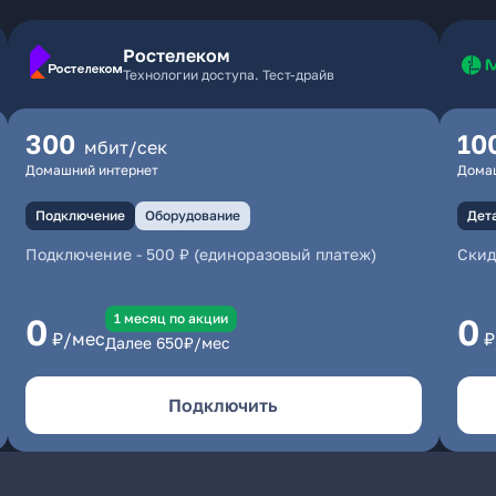
Ростелеком
Технологии доступа. Тест-драйв
300
10
мбит/сек
Домашний интернет
Дома
Подключение
Оборудование
Дет
Подключение
-
500 ₽ (единоразовый платеж)
Скид
1 месяц по акции
0
0
₽/мес
₽
Далее
650
₽/мес
Подключить