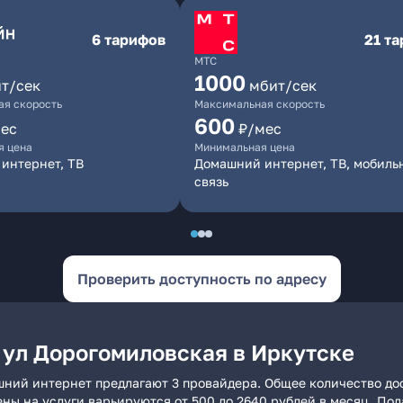
6 тарифов
21 т
МТС
1000
т/сек
мбит/сек
я скорость
Максимальная скорость
600
ес
₽/мес
я цена
Минимальная цена
интернет, ТВ
Домашний интернет, ТВ, мобиль
связь
Проверить доступность по адресу
 ул Дорогомиловская в Иркутске
шний интернет предлагают 3 провайдера. Общее количество дос
ены на услуги варьируются от 500 до 2640 рублей в месяц. По