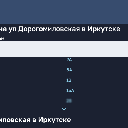
на ул Дорогомиловская в Иркутске
ом
2А
6А
12
15А
28
иловская в Иркутске