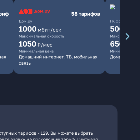
ариф
58 тарифов
Дом.ру
ГК Орион
1000
500
мбит/сек
мбит/
Максимальная скорость
Максимальная 
1050
650
₽/мес
₽/мес
Минимальная цена
Минимальная ц
ная
Домашний интернет, ТВ, мобильная
Домашний ин
связь
тупных тарифов - 129. Вы можете выбрать
дайте заявку на подходящий тариф, учитывая