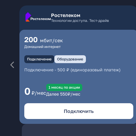
Ростелеком
Технологии доступа. Тест-драйв
200
мбит/сек
Домашний интернет
Подключение
Оборудование
Подключение
-
500 ₽ (единоразовый платеж)
1 месяц по акции
0
₽/мес
Далее
550
₽/мес
Подключить