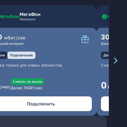
МегаФон
Минимум
0
300
мбит/сек
мбит
шний интернет
Домашний инте
али
Подключение
Детали
Под
ка только для новых абонентов.
Скидка тольк
1 месяц по акции
1
0
/мес
₽/мес
Далее
700
₽/мес
Да
Подключить