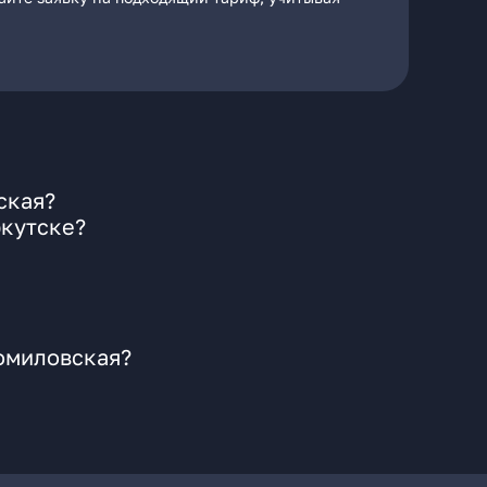
ская?
ркутске?
гомиловская?