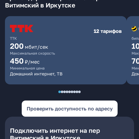
Витимский в Иркутске
12 тарифов
ТТК
бил
200
1
мбит/сек
Максимальная скорость
Мак
450
7
₽/мес
Минимальная цена
Мин
Домашний интернет, ТВ
До
Проверить доступность по адресу
Подключить интернет на пер
Витимский в Иркутске