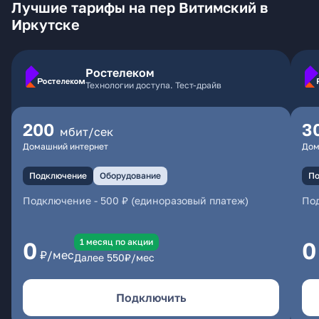
Лучшие тарифы на пер Витимский в
Иркутске
Ростелеком
Технологии доступа. Тест-драйв
200
3
мбит/сек
Домашний интернет
Дом
Подключение
Оборудование
По
Подключение
-
500 ₽ (единоразовый платеж)
По
1 месяц по акции
0
0
₽/мес
Далее
550
₽/мес
Подключить