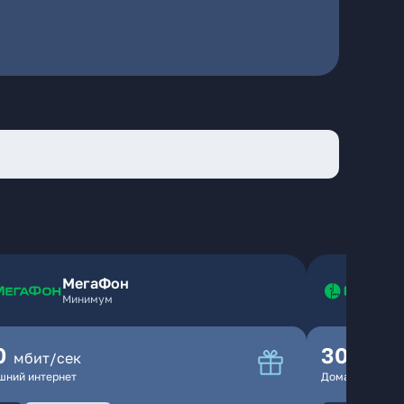
МегаФон
Минимум
0
300
мбит/сек
мбит
шний интернет
Домашний инте