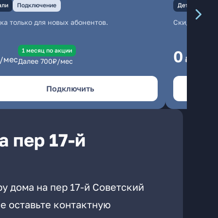
али
Подключение
Детали
Под
ка только для новых абонентов.
Скидка тольк
1 месяц по акции
1
0
/мес
₽/мес
Далее
700
₽/мес
Да
Подключить
 пер 17-й
у дома на пер 17-й Советский
е оставьте контактную