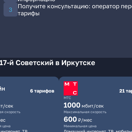
Получите консультацию: оператор пе
тарифы
17-й Советский в Иркутске
6 тарифов
21 т
МТС
1000
т/сек
мбит/сек
я скорость
Максимальная скорость
600
ес
₽/мес
я цена
Минимальная цена
интернет, ТВ
Домашний интернет, ТВ, мобиль