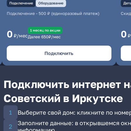
Подключение
Оборудование
Дет
Подключение
-
500 ₽ (единоразовый платеж)
Скид
1 месяц по акции
0
0
₽/мес
₽
Далее
650
₽/мес
Подключить
Подключить интернет на
Советский в Иркутске
Выберите свой дом: кликните по номер
Заполните данные: в открывшемся окн
информацию