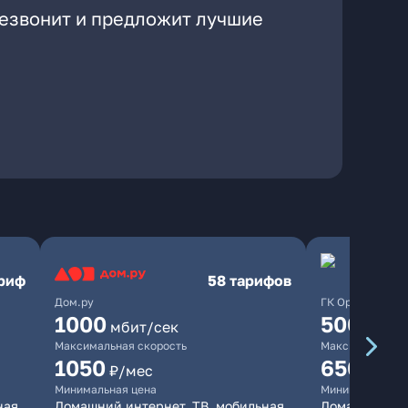
резвонит и предложит лучшие
ариф
58 тарифов
Дом.ру
ГК Орион
1000
500
мбит/сек
мбит/
Максимальная скорость
Максимальная 
1050
650
₽/мес
₽/мес
Минимальная цена
Минимальная ц
ная
Домашний интернет, ТВ, мобильная
Домашний ин