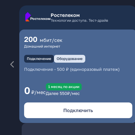
Ростелеком
Технологии доступа. Тест-драйв
200
мбит/сек
Домашний интернет
Подключение
Оборудование
Подключение
-
500 ₽ (единоразовый платеж)
1 месяц по акции
0
₽/мес
Далее
550
₽/мес
Подключить