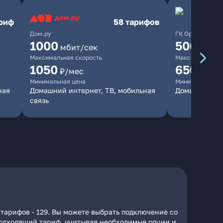
ариф
58 тарифов
Дом.ру
ГК Орион
1000
500
мбит/сек
мбит/
Максимальная скорость
Максимальная 
1050
650
₽/мес
₽/мес
Минимальная цена
Минимальная ц
ная
Домашний интернет, ТВ, мобильная
Домашний ин
связь
тарифов - 129. Вы можете выбрать подключение со
 подходящий тариф, учитывая необходимые опции и