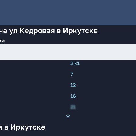
на ул Кедровая в Иркутске
ом
2 к1
7
12
16
21
я в Иркутске