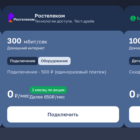
Ростелеком
Технологии доступа. Тест-драйв
300
10
мбит/сек
Домашний интернет
Дома
Подключение
Оборудование
Дет
Подключение
-
500 ₽ (единоразовый платеж)
Скид
1 месяц по акции
0
0
₽/мес
₽
Далее
650
₽/мес
Подключить