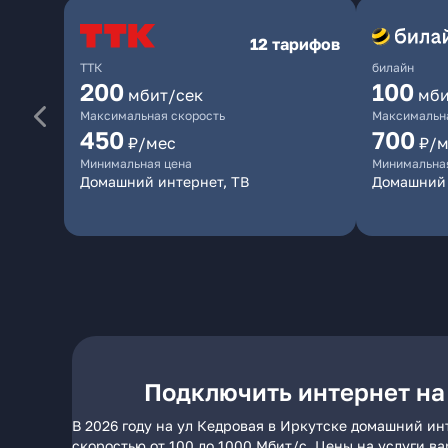
12 тарифов
ТТК
билайн
200
100
мбит/сек
мби
Максимальная скорость
Максимальна
450
700
₽/мес
₽/м
Минимальная цена
Минимальна
Домашний интернет, ТВ
Домашний 
Подключить интернет на
В 2026 году на ул Кедровая в Иркутске домашний ин
скоростью от 100 до 1000 Мбит/с. Цены на услуги в