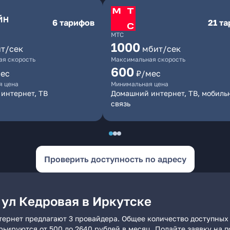
6 тарифов
21 т
МТС
1000
т/сек
мбит/сек
я скорость
Максимальная скорость
600
ес
₽/мес
я цена
Минимальная цена
интернет, ТВ
Домашний интернет, ТВ, мобиль
связь
Проверить доступность по адресу
 ул Кедровая в Иркутске
тернет предлагают 3 провайдера. Общее количество доступных 
арьируются от 500 до 2640 рублей в месяц. Подайте заявку на