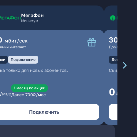
МегаФон
Минимум
0
300
мбит/сек
мбит
шний интернет
Домашний инте
али
Подключение
Детали
Под
ка только для новых абонентов.
Скидка тольк
1 месяц по акции
1
0
/мес
₽/мес
Далее
700
₽/мес
Да
Подключить