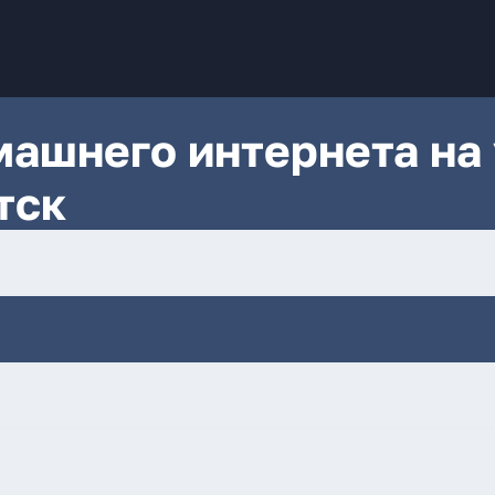
ашнего интернета на 
тск