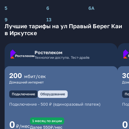
5
6
6А
9
13
Лучшие тарифы на ул Правый Берег Каи
в Иркутске
Ростелеком
Технологии доступа. Тест-драйв
200
3
мбит/сек
Домашний интернет
Дом
Подключение
Оборудование
По
Подключение
-
500 ₽ (единоразовый платеж)
По
1 месяц по акции
0
0
₽/мес
Далее
550
₽/мес