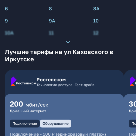
6
8
8А
9
9А
10
10А
11
12
Лучшие тарифы на ул Каховского в
Иркутске
Ростелеком
Технологии доступа. Тест-драйв
200
3
мбит/сек
Домашний интернет
Дом
Подключение
Оборудование
По
Подключение
-
500 ₽ (единоразовый платеж)
По