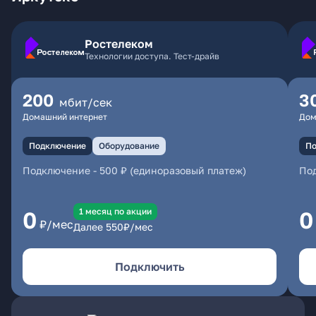
Ростелеком
Технологии доступа. Тест-драйв
200
3
мбит/сек
Домашний интернет
Дом
Подключение
Оборудование
По
Подключение
-
500 ₽ (единоразовый платеж)
По
1 месяц по акции
0
0
₽/мес
Далее
550
₽/мес
Подключить