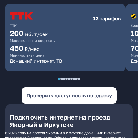
12 тарифов
ТТК
бил
200
1
мбит/сек
Максимальная скорость
Мак
450
7
₽/мес
Минимальная цена
Мин
Домашний интернет, ТВ
До
Проверить доступность по адресу
Подключить интернет на проезд
Якорный в Иркутске
В 2026 году на проезд Якорный в Иркутске домашний интернет
предлагают 2 провайдера. Общее количество доступных тарифов -