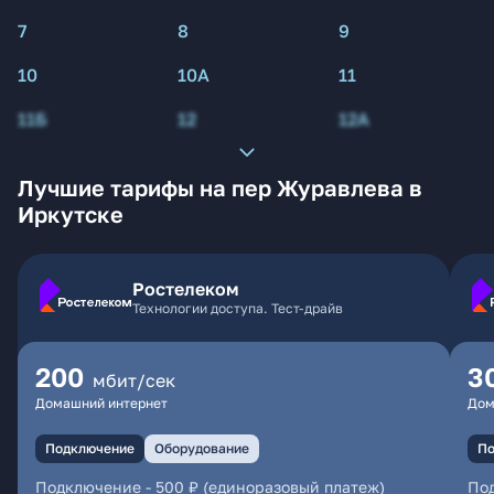
7
8
9
10
10А
11
11Б
12
12А
Лучшие тарифы на пер Журавлева в
Иркутске
Ростелеком
Технологии доступа. Тест-драйв
200
3
мбит/сек
Домашний интернет
Дом
Подключение
Оборудование
По
Подключение
-
500 ₽ (единоразовый платеж)
По