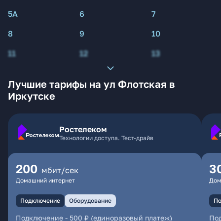
5А
6
7
8
9
10
11
12
13
Лучшие тарифы на ул Флотская в
Иркутске
Ростелеком
Технологии доступа. Тест-драйв
200
3
мбит/сек
Домашний интернет
Дом
Подключение
Оборудование
По
Подключение
-
500 ₽ (единоразовый платеж)
По