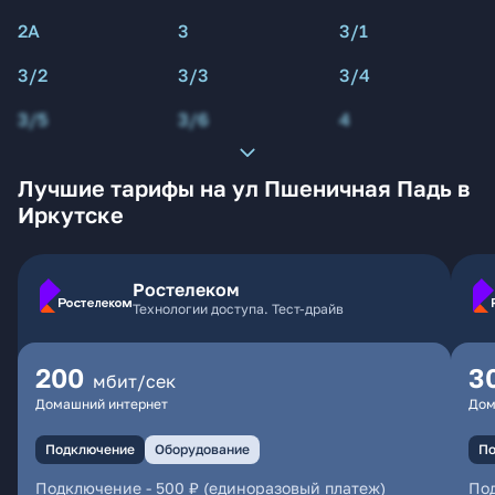
2А
3
3/1
3/2
3/3
3/4
3/5
3/6
4
Лучшие тарифы на ул Пшеничная Падь в
Иркутске
Ростелеком
Технологии доступа. Тест-драйв
200
3
мбит/сек
Домашний интернет
Дом
Подключение
Оборудование
По
Подключение
-
500 ₽ (единоразовый платеж)
По