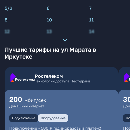
5/2
6
7
8
10
11
12
13
14
Лучшие тарифы на ул Марата в
Иркутске
Ростелеком
Технологии доступа. Тест-драйв
200
3
мбит/сек
Домашний интернет
Дом
Подключение
Оборудование
По
Подключение
-
500 ₽ (единоразовый платеж)
По